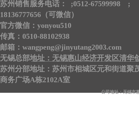
苏州销售服务电话： ;0512-67599998 ;
18136777656（可微信）
官方微信：yonyou510
传真：0510-88102938
邮箱：wangpeng@jinyutang2003.com
无锡总部地址：
无锡惠山经济开发区清华创
苏州分部地址：苏州市相城区元和街道聚茂
商务广场A栋2102A室
公司地址：无锡市惠