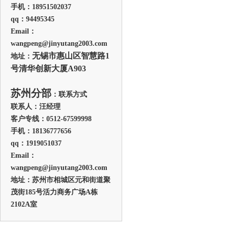
手机：18951502037
qq：94495345
Email：
wangpeng@jinyutang2003.com
无锡市惠山区智慧路1
地址：
号清华创新大厦A903
苏州分部
：联系方式
联系人：汪经理
客户专线：0512-67599998
手机：18136777656
qq：1919051037
Email：
wangpeng@jinyutang2003.com
地址：苏州市相城区元和街道聚
茂街185号活力商务广场A栋
2102A室