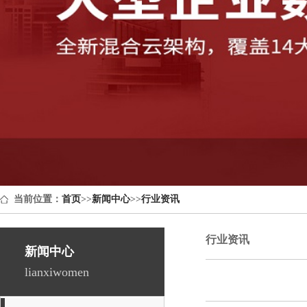
当前位置：
首页
>>
新闻中心
>>
行业资讯
行业资讯
新闻中心
lianxiwomen