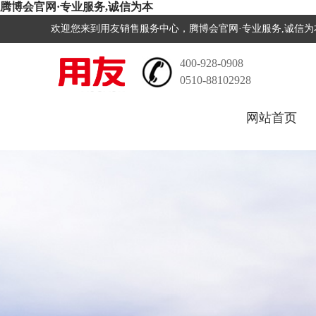
腾博会官网·专业服务,诚信为本
欢迎您来到用友销售服务中心，腾博会官网·专业服务,诚信
400-928-0908
0510-88102928
网站首页