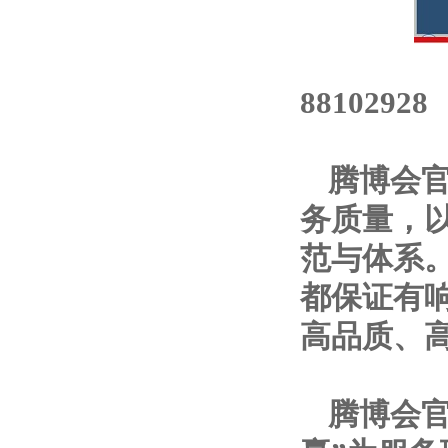
88102928
腾博会官网
务质量，
范与体系
都保证有
高品质、
腾博会官网