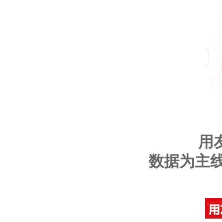
用友P
数据为主